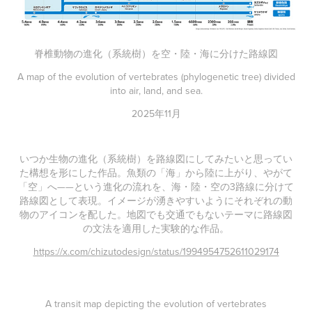
脊椎動物の進化（系統樹）を空・陸・海に分けた路線図
A map of the evolution of vertebrates (phylogenetic tree) divided
into air, land, and sea.
2025年11月
いつか生物の進化（系統樹）を路線図にしてみたいと思ってい
た構想を形にした作品。魚類の「海」から陸に上がり、やがて
「空」へ——という進化の流れを、海・陸・空の3路線に分けて
路線図として表現。イメージが湧きやすいようにそれぞれの動
物のアイコンを配した。地図でも交通でもないテーマに路線図
の文法を適用した実験的な作品。
https://x.com/chizutodesign/status/1994954752611029174
A transit map depicting the evolution of vertebrates