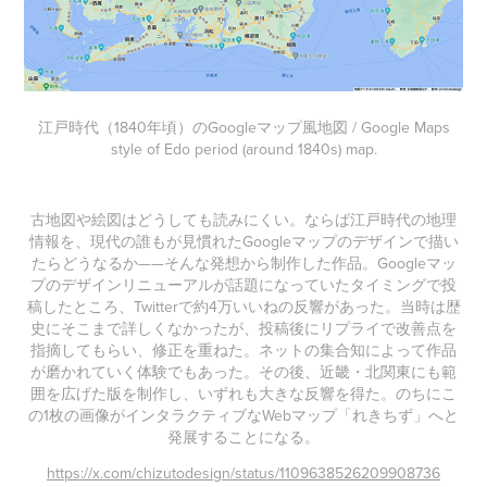
江戸時代（1840年頃）のGoogleマップ風地図 / Google Maps
style of Edo period (around 1840s) map.
古地図や絵図はどうしても読みにくい。ならば江戸時代の地理
情報を、現代の誰もが見慣れたGoogleマップのデザインで描い
たらどうなるか——そんな発想から制作した作品。Googleマッ
プのデザインリニューアルが話題になっていたタイミングで投
稿したところ、Twitterで約4万いいねの反響があった。当時は歴
史にそこまで詳しくなかったが、投稿後にリプライで改善点を
指摘してもらい、修正を重ねた。ネットの集合知によって作品
が磨かれていく体験でもあった。その後、近畿・北関東にも範
囲を広げた版を制作し、いずれも大きな反響を得た。のちにこ
の1枚の画像がインタラクティブなWebマップ「れきちず」へと
発展することになる。
https://x.com/chizutodesign/status/1109638526209908736